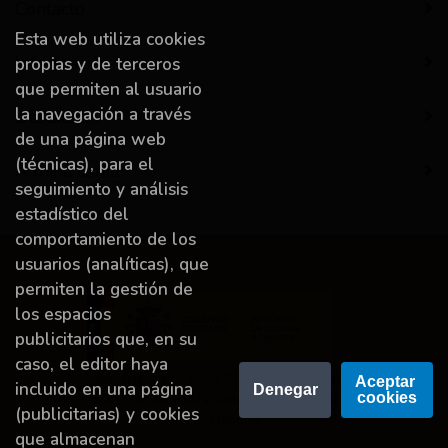
Contacto
Esta web utiliza cookies
Información
propias y de terceros
que permiten al usuario
la navegación a través
Destacado
de una página web
(técnicas), para el
A miña conta
seguimiento y análisis
estadístico del
comportamiento de los
usuarios (analíticas), que
permiten la gestión de
los espacios
publicitarios que, en su
caso, el editor haya
Proyecto financiado por la Dirección General del
Aceptar 
incluido en una página
Denegar
cookies
Libro y Fomento de la Lectura, Ministerio de
(publicitarias) y cookies
Cultura y Deporte.
que almacenan