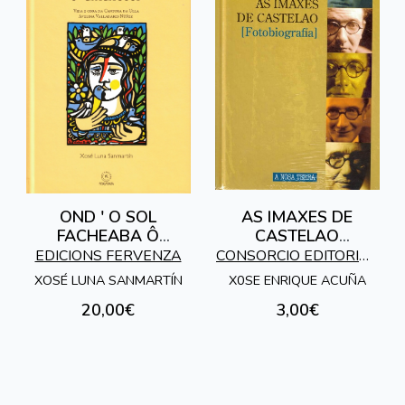
OND ' O SOL
AS IMAXES DE
FACHEABA Ô
CASTELAO
AMAÑECER
[FOTOBIOGRAFIA]
EDICIONS FERVENZA
CONSORCIO EDITORIAL
GALEGO
XOSÉ LUNA SANMARTÍN
X0SE ENRIQUE ACUÑA
20,00€
3,00€