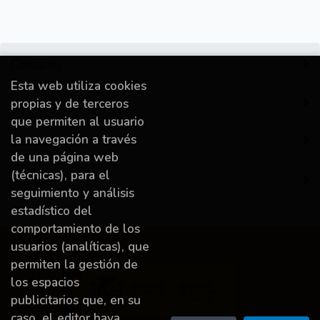
Contacto
Esta web utiliza cookies
Información
propias y de terceros
que permiten al usuario
la navegación a través
Destacado
de una página web
(técnicas), para el
Mi cuenta
seguimiento y análisis
estadístico del
comportamiento de los
usuarios (analíticas), que
permiten la gestión de
los espacios
publicitarios que, en su
caso, el editor haya